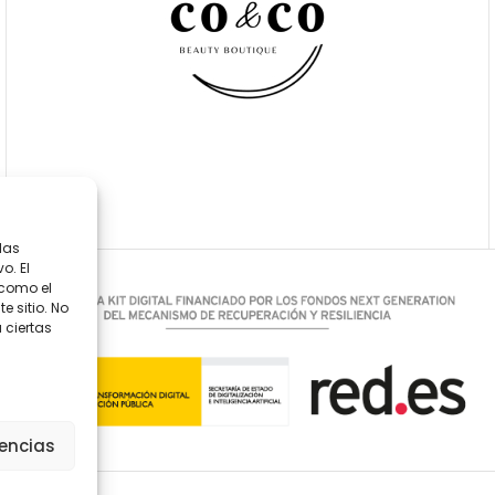
las
o. El
 como el
 sitio. No
 ciertas
rencias