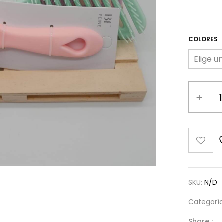
COLORES
SKU:
N/D
Categorí
Share :