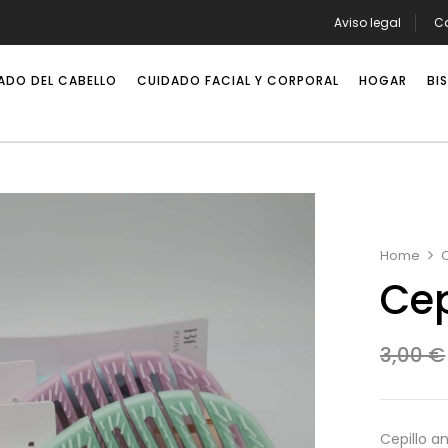
Aviso legal
Ca
Finalizar compra
ADO DEL CABELLO
CUIDADO FACIAL Y CORPORAL
HOGAR
BI
Informe 
Política de privacidad
Home
Cep
3,00
€
Cepillo a