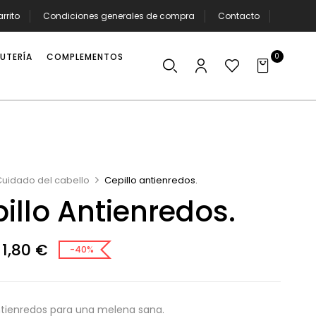
rrito
Condiciones generales de compra
Contacto
Garantías en la venta de bienes de consumo
Home
0
SUTERÍA
COMPLEMENTOS
de accesibilidad
Mi cuenta
Política de cookies (UE)
Política de privacidad redes sociales
Quiénes somos
Tienda
Wishlist
Cuidado del cabello
Cepillo antienredos.
illo Antienredos.
1,80
€
-40%
ntienredos para una melena sana.