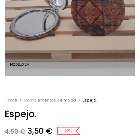
Home
Complementos de moda
Espejo.
Espejo.
3,50
€
4,50
€
-22%